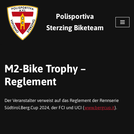
Polisportiva
Zum
Inhalt
Sterzing Biketeam
springen
M2-Bike Trophy –
Reglement
Der Veranstalter verweist auf das Reglement der Rennserie
Südtirol.Berg.Cup 2024, der FCI und UCI (
www.bergcup.it
).